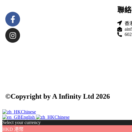
聯絡
香港
ain
602
©Copyright by A Infinity Ltd 2026
Chinese
English
Chinese
Select your currency
HKD
港幣