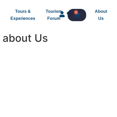
Tours &
Tourism
Travel
About
0
Experiences
Forum
FAQ
Us
about Us