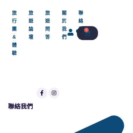
旅
旅
旅
關
聯
行
遊
遊
於
絡
團
論
問
我
我
0
&
壇
答
們
們
體
驗
聯絡我們